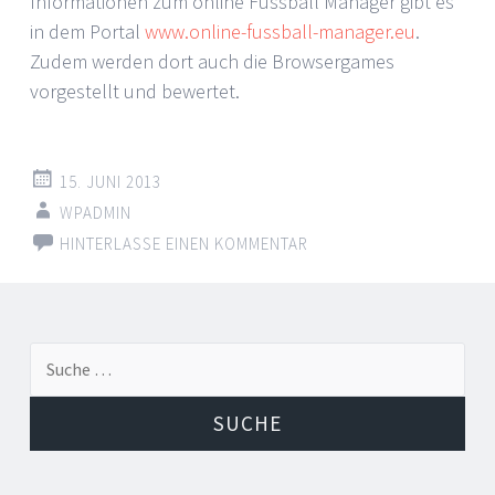
Informationen zum online Fussball Manager gibt es
in dem Portal
www.online-fussball-manager.eu
.
Zudem werden dort auch die Browsergames
vorgestellt und bewertet.
15. JUNI 2013
WPADMIN
HINTERLASSE EINEN KOMMENTAR
Suche
nach: