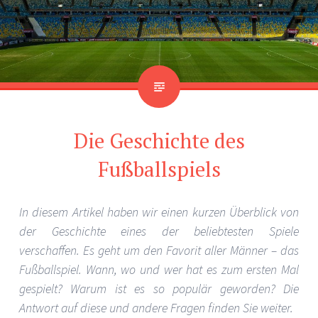
Die Geschichte des
Fußballspiels
In diesem Artikel haben wir einen kurzen Überblick von
der Geschichte eines der beliebtesten Spiele
verschaffen. Es geht um den Favorit aller Männer – das
Fußballspiel. Wann, wo und wer hat es zum ersten Mal
gespielt? Warum ist es so populär geworden? Die
Antwort auf diese und andere Fragen finden Sie weiter.