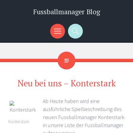
Fussballmanager Blog
Menü
Suchen
Neu bei uns – Konterstark
Ab Heute haben wird eine
ausführliche Spielbeschreibung des
neuen Fussballmanager Konterstark
Konterstark
in unsere Liste der Fussballmanager